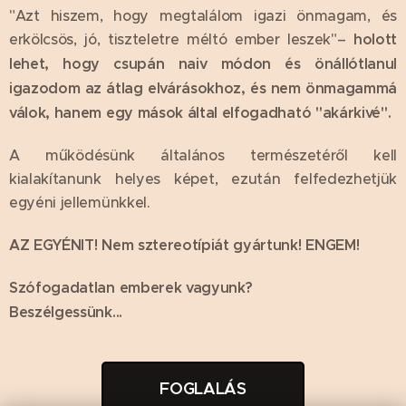
"Azt hiszem, hogy megtalálom igazi önmagam, és
erkölcsös, jó, tiszteletre méltó ember leszek"–
holott
lehet, hogy csupán naiv módon és önállótlanul
igazodom az átlag elvárásokhoz, és nem önmagammá
válok, hanem egy mások által elfogadható "akárkivé".
A működésünk általános természetéről kell
kialakítanunk helyes képet, ezután felfedezhetjük
egyéni jellemünkkel.
AZ EGYÉNIT! Nem sztereotípiát gyártunk! ENGEM!
Szófogadatlan emberek vagyunk?
Beszélgessünk...
FOGLALÁS