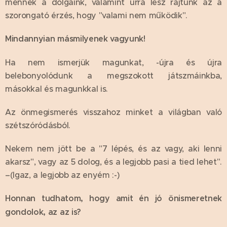
mennek a dolgaink, valamint úrrá lesz rajtunk az a
szorongató érzés, hogy "valami nem működik".
Mindannyian másmilyenek vagyunk!
Ha nem ismerjük magunkat, -újra és újra
belebonyolódunk a megszokott játszmáinkba,
másokkal és magunkkal is.
Az önmegismerés visszahoz minket a világban való
szétszóródásból.
Nekem nem jött be a "7 lépés, és az vagy, aki lenni
akarsz", vagy az 5 dolog, és a legjobb pasi a tied lehet".
–(Igaz, a legjobb az enyém :-)
Honnan tudhatom, hogy amit én jó önismeretnek
gondolok, az az is?