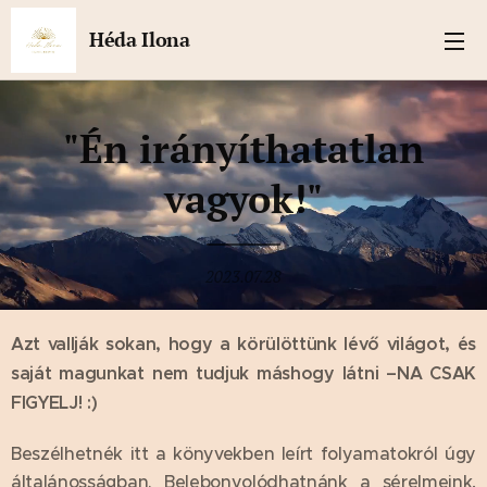
Héda Ilona
"Én irányíthatatlan
vagyok!"
2023.07.28
Azt vallják sokan, hogy a körülöttünk lévő világot, és
saját magunkat nem tudjuk máshogy látni –NA CSAK
FIGYELJ! :)
Beszélhetnék itt a könyvekben leírt folyamatokról úgy
általánosságban. Belebonyolódhatnánk a sérelmeink,